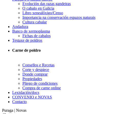
Evolución das razas gandeiras
O cabalo en Galicia
Libro xenealóxigo/Censo
Importancia na conservación espazos naturais
Cultura cabalar
Andadura
Banco de xermoplasma
Fichas de cabalos
Testaxe de poldros
Carne de poldro
Consellos e Recetas
Corte y despiece
Donde comprar
Propiedades
Pliego de condiciones
Compra de carne online
Lexislación/docs
CONVENIO e NOVAS
Contacto
Puraga | Novas