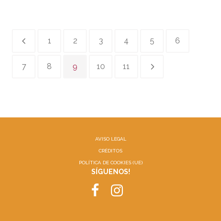
1
2
3
4
5
6
7
8
9
10
11
AVISO LEGAL
CRÉDITOS
POLÍTICA DE COOKIES (UE)
SÍGUENOS!