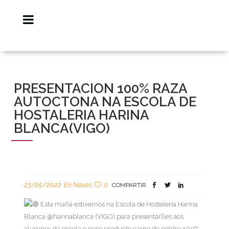
PRESENTACION 100% RAZA
AUTOCTONA NA ESCOLA DE
HOSTALERIA HARINA
BLANCA(VIGO)
23/05/2022
En
Novas
0
COMPARTIR
Esta mañá estivemos na Escola de Hostelería Harina
Blanca @harinablanca (VIGO) para presentarlles aos
alumnos da escola o noso producto carne de poldro 100%