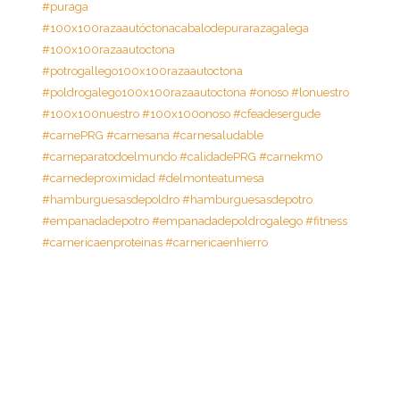
#puraga
#100x100razaautóctonacabalodepurarazagalega
#100x100razaautoctona
#potrogallego100x100razaautoctona
#poldrogalego100x100razaautoctona
#onoso
#lonuestro
#100x100nuestro
#100x100onoso
#cfeadesergude
#carnePRG
#carnesana
#carnesaludable
#carneparatodoelmundo
#calidadePRG
#carnekm0
#carnedeproximidad
#delmonteatumesa
#hamburguesasdepoldro
#hamburguesasdepotro
#empanadadepotro
#empanadadepoldrogalego
#fitness
#carnericaenproteinas
#carnericaenhierro