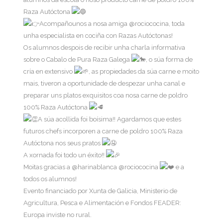
Raza Autóctona
Acompañounos a nosa amiga @rociococina, toda
unha especialista en cociña con Razas Autóctonas!
Os alumnos despois de recibir unha charla informativa
sobre o Cabalo de Pura Raza Galega
, o súa forma de
cría en extensivo
, as propiedades da súa carne e moito
mais, tiveron a oportunidade de despezar unha canal e
preparar uns platos exquisitos coa nosa carne de poldro
100% Raza Autóctona
A súa acollida foi boísima!! Agardamos que estes
futuros chefs incorporen a carne de poldro 100% Raza
Autóctona nos seus pratos
A xornada foi todo un éxito!!
Moitas gracias a @harinablanca @rociococina
e a
todos os alumnos!
Evento financiado por Xunta de Galicia, Ministerio de
Agricultura, Pesca e Alimentación e Fondos FEADER:
Europa inviste no rural.