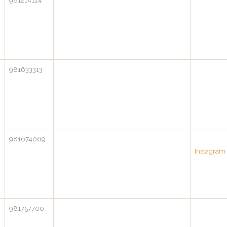
981214124
981633313
981674069
Instagram
981757700