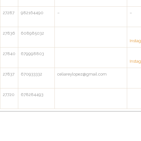
27287
982164490
–
–
27836
608985032
Insta
27840
679998803
Insta
27837
670933332
celiareylopez@gmail.com
27720
678284493