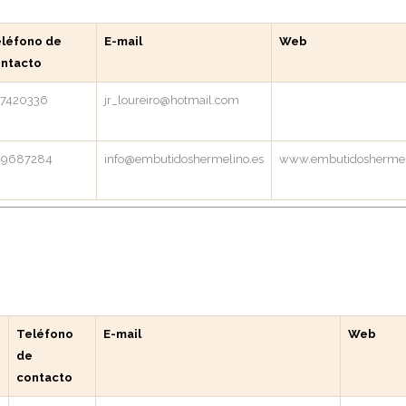
léfono de
E-mail
Web
ntacto
7420336
jr_loureiro@hotmail.com
49687284
info@embutidoshermelino.es
www.embutidoshermel
Teléfono
E-mail
Web
de
contacto