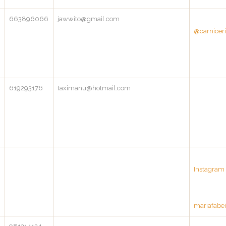
663896066
jawwito@gmail.com
@carniceri
9
619293176
taximanu@hotmail.com
9
Instagram
mariafabei