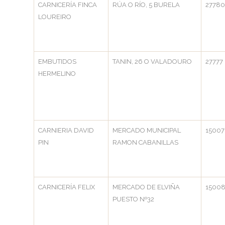
CARNICERÍA FINCA
RÚA O RÍO, 5 BURELA
2778
LOUREIRO
EMBUTIDOS
TANIN, 26 O VALADOURO
27777
HERMELINO
CARNIERIA DAVID
MERCADO MUNICIPAL
15007
PIN
RAMON CABANILLAS
CARNICERÍA FELIX
MERCADO DE ELVIÑA
1500
PUESTO Nº32