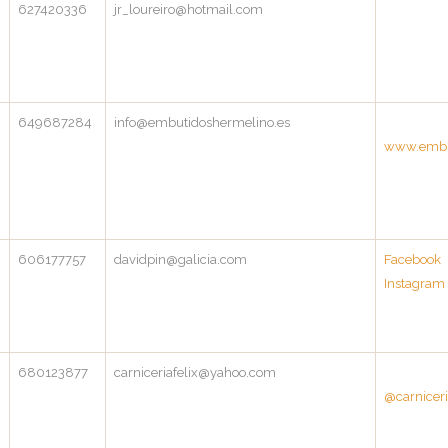
0
627420336
jr_loureiro@hotmail.com
649687284
info@embutidoshermelino.es
www.embu
606177757
davidpin@galicia.com
Facebook
Instagram
8
680123877
carniceriafelix@yahoo.com
@carniceri