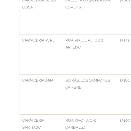
CARNICERIA SUSO Y
CALLE FARO 9-11 BAJO A
15002
LUISA
CORUÑA
CARNICERIA PEPE
RÚA RÍA DE ALFOZ 2
15142
ARTEIXO
CARNICERIA ANA
SIGRÁS, LOS CAMPONES
15181
CAMBRE
CARNICERIA
RÚA XIRONA 6-8
15100
SANTIAGO
CARBALLO