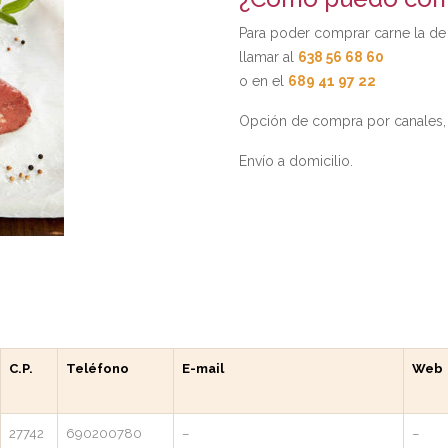
Para poder comprar carne la de
llamar al
638 56 68 60
o en el
689 41 97 22
Opción de compra por canales, 
Envío a domicilio.
C.P.
Teléfono
E-mail
Web
27742
690200780
–
–