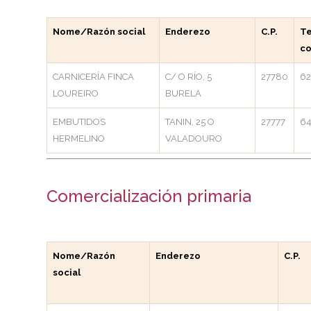
Nome/Razón social
Enderezo
C.P.
Te
co
CARNICERÍA FINCA
C/ O RÍO, 5
27780
62
LOUREIRO
BURELA
EMBUTIDOS
TANIN, 25 O
27777
6
HERMELINO
VALADOURO
Comercialización primaria
Nome/Razón
Enderezo
C.P.
social