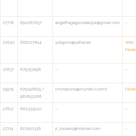
27778
691087657
angelfragagonzalez94@gmail.com
–
27640
666727814
yoligorro@yahoo.es
Web
Faceb
27837
679357498
–
–
15979
679156855 /
cmvbarona@mundo-r.com7
Faceb
981853268
27817
660335230
–
–
27714
627420336
jr_loureiro@hotmail.com
–