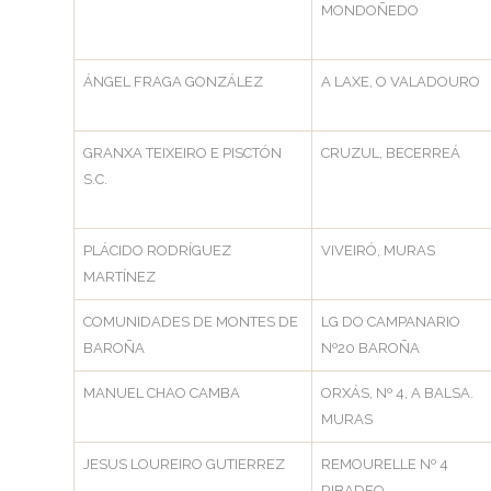
MONDOÑEDO
ÁNGEL FRAGA GONZÁLEZ
A LAXE, O VALADOURO
GRANXA TEIXEIRO E PISCTÓN
CRUZUL, BECERREÁ
S.C.
PLÁCIDO RODRÍGUEZ
VIVEIRÓ, MURAS
MARTÍNEZ
COMUNIDADES DE MONTES DE
LG DO CAMPANARIO
BAROÑA
Nº20 BAROÑA
MANUEL CHAO CAMBA
ORXÁS, Nº 4, A BALSA.
MURAS
JESUS LOUREIRO GUTIERREZ
REMOURELLE Nº 4
RIBADEO