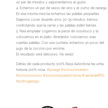
un par de minutos y salpimentamos al gusto.
Echamos un par de vasos de vino y el zumo de naranja.
En esa misma mezcla echamos las patatas pequeñas.
Dejamos cocer durante unos 30-35 minutos. Iremos
controlando que la carne y las patatas estén tiernas.
Para emplatar cogemos la pieza de ossobuco y la
colocamos en el plato. Alrededor colocamos unas
cuantas patatas. Con una cuchara, echamos un poco del
jugo de la cocción por encima.
El resultado será delicioso. ¡Ya verás!
Detrás de cada producto 100% Raza Autóctona hai unha
historia 100% nosa.
#puraga
#100x100nuestro
#100x100onoso
#100x100razaAutóctona
#calidadePRG
#potrogallego