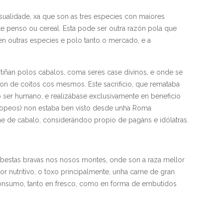
sualidade, xa que son as tres especies con maiores
e penso ou cereal. Esta pode ser outra razón pola que
len outras especies e polo tanto o mercado, e a
tiñan polos cabalos, coma seres case divinos, e onde se
non de coitos cos mesmos. Este sacrificio, que remataba
 ser humano, e realizábase exclusivamente en beneficio
uropeos) non estaba ben visto desde unha Roma
e de cabalo, considerándoo propio de pagáns e idólatras.
bestas bravas nos nosos montes, onde son a raza mellor
r nutritivo, o toxo principalmente, unha carne de gran
consumo, tanto en fresco, como en forma de embutidos