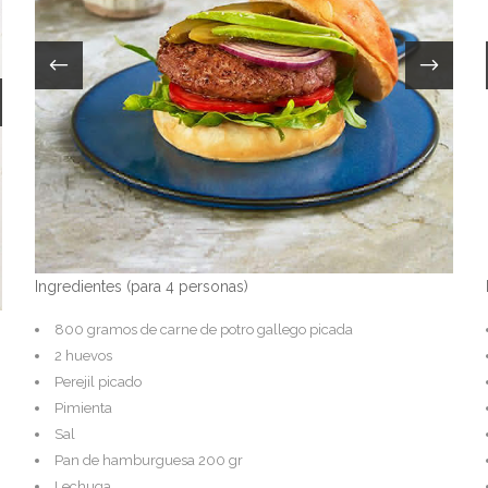
Ingredientes (para 4 personas)
800 gramos de carne de potro gallego picada
2 huevos
Perejil picado
Pimienta
Sal
Pan de hamburguesa 200 gr
Lechuga