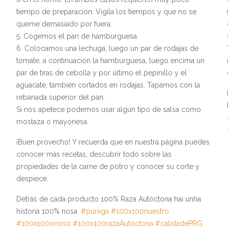
tiempo de preparación. Vigila los tiempos y que no se
queme demasiado por fuera.
Cogemos el pan de hamburguesa.
Colocamos una lechuga, luego un par de rodajas de
tomate, a continuación la hamburguesa, luego encima un
par de tiras de cebolla y por último el pepinillo y el
aguacate, también cortados en rodajas. Tapamos con la
rebanada superior del pan.
Si nos apetece podemos usar algún tipo de salsa como
mostaza o mayonesa.
¡Buen provecho! Y recuerda que en nuestra página puedes
conocer más recetas, descubrir todo sobre las
propiedades de la carne de potro y conocer su corte y
despiece.
Detrás de cada producto 100% Raza Autóctona hai unha
historia 100% nosa.
#puraga
#100x100nuestro
#100x100onoso
#100x100razaAutóctona
#calidadePRG