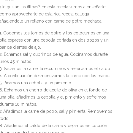
¿Te gustan las filloas? En esta receta vamos a enseñarte
como aprovecharte de esta rica receta gallega
añadiéndole un relleno con carne de potro mechada.
Cogemos los lomos de potro y los colocamos en una
olla express con una cebolla cortada en dos trozos y un
par de dientes de ajo.
Echamos sal y cubrimos de agua. Cocinamos durante
unos 45 minutos.
Sacamos la carne, la escurrimos y reservamos el caldo.
A continuación desmenuzamos la carne con las manos.
Picamos una cebolla y un pimiento.
Echamos un chorro de aceite de oliva en el fondo de
una olla, añadimos la cebolla y el pimiento y sofreímos
durante 10 minutos.
Añadimos la carne de potro, sal y pimienta. Removemos
todo.
Añadimos el caldo de la carne y dejamos en cocción
durante media hora, más o menos.