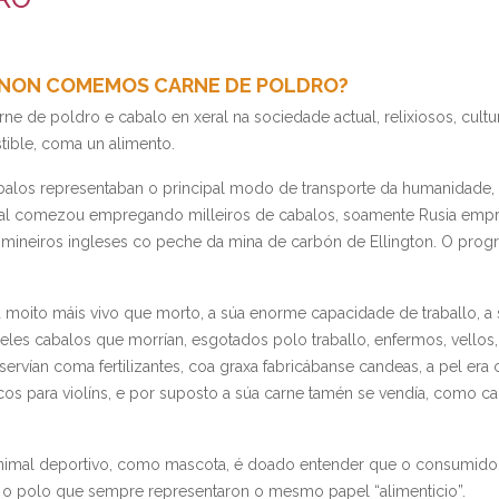
UÉ NON COMEMOS CARNE DE POLDRO?
ne de poldro e cabalo en xeral na sociedade actual, relixiosos, cul
tible, coma un alimento.
abalos representaban o principal modo de transporte da humanidade,
al comezou empregando milleiros de cabalos, soamente Rusia empre
mineiros ingleses co peche da mina de carbón de Ellington. O progre
oito máis vivo que morto, a súa enorme capacidade de traballo, a sú
les cabalos que morrían, esgotados polo traballo, enfermos, vellos, 
rvían coma fertilizantes, coa graxa fabricábanse candeas, a pel era cu
os para violíns, e por suposto a súa carne tamén se vendía, como c
 animal deportivo, como mascota, é doado entender que o consumid
 o polo que sempre representaron o mesmo papel “alimenticio”.