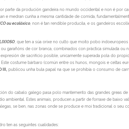
ior parte da produción gandeira no mundo occidental e non é por ca
gordan e medran cunha a mesma cantidade de comida, fundamentalment
CO ou ecolóxico
, non é tan rendible producila, e os gandeiros escol
ELIXIOSO
, que ten a súa orixe no culto que moito pobo indoeuropeos 
uas ou garañóns de cor branca, combinados con práctica simulada ou 
expresión de sacrificio posible, unicamente superada pola do propio
s. Este costume bárbaro (común entre os hunos, mongois e celtas e
III,
publicou unha bula papal na que se prohibía o consumo de carn
ción do cabalo galego pasa polo mantemento das grandes greas de 
ambiental. Estes animais, producen a partir de forraxe de baixo valo
alegas, se ben, nas zonas onde se produce e moi tradicional o seu 
dro ten as seguintes cualidades: