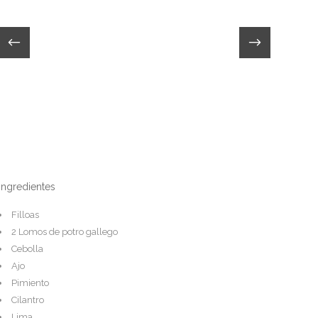
Ingredientes
Filloas
2 Lomos de potro gallego
Cebolla
Ajo
Pimiento
Cilantro
Lima