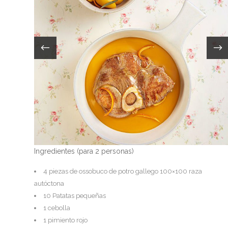
Ingredientes (para 2 personas)
4 piezas de ossobuco de potro gallego 100×100 raza
autóctona
10 Patatas pequeñas
1 cebolla
1 pimiento rojo