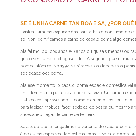
SE É UNHA CARNE TAN BOA E SA, ¿POR Q
Existen numeras explicacións para o baixo consumo de car
so: Non identificamos a carne de cabalo coma algo comes
Ata fai moi poucos anos (50 anos ou quizais menos) os c
que o ser humano chegase á lúa. A segunda guerra mundi
bomba atómica. No 1994 retiráronse os derradeiros ponis 
sociedade occidental.
Ata ese momento, o cabalo, coma especie doméstica valía m
unha ferramenta perfecta ao noso servizo. Unicamente aque
inútiles eran aproveitados… completamente… os seus osos se
para tapizar mobles, facer sedelas de pesca ou mesmo arc
sucedáneo ilegal de carne de tenreira.
Se a todo isto lle engadimos a vertente do cabalo como
á de outras especies domésticas coma a vaca, o porco ou