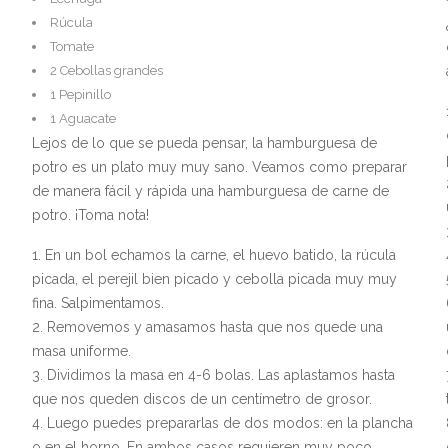
Rúcula
Tomate
2 Cebollas grandes
1 Pepinillo
1 Aguacate
Lejos de lo que se pueda pensar, la hamburguesa de
potro es un plato muy muy sano. Veamos como preparar
de manera fácil y rápida una hamburguesa de carne de
potro. ¡Toma nota!
En un bol echamos la carne, el huevo batido, la rúcula
picada, el perejil bien picado y cebolla picada muy muy
fina. Salpimentamos.
Removemos y amasamos hasta que nos quede una
masa uniforme.
Dividimos la masa en 4-6 bolas. Las aplastamos hasta
que nos queden discos de un centímetro de grosor.
Luego puedes prepararlas de dos modos: en la plancha
o en el horno. En ambos casos requieren muy poco