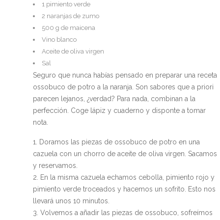
1 pimiento verde
2 naranjas de zumo
500 g de maicena
Vino blanco
Aceite de oliva virgen
Sal
Seguro que nunca habías pensado en preparar una receta
ossobuco de potro a la naranja. Son sabores que a priori
parecen lejanos, ¿verdad? Para nada, combinan a la
perfección. Coge lápiz y cuaderno y disponte a tomar
nota.
Doramos las piezas de ossobuco de potro en una
cazuela con un chorro de aceite de oliva virgen. Sacamos
y reservamos.
En la misma cazuela echamos cebolla, pimiento rojo y
pimiento verde troceados y hacemos un sofrito. Esto nos
llevará unos 10 minutos.
Volvemos a añadir las piezas de ossobuco, sofreímos