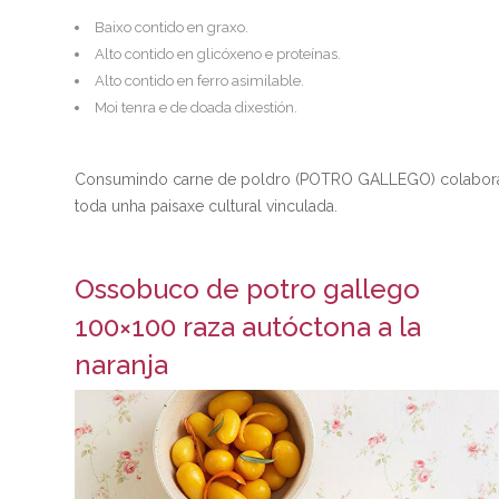
Baixo contido en graxo.
Alto contido en glicóxeno e proteínas.
Alto contido en ferro asimilable.
Moi tenra e de doada dixestión.
Consumindo carne de poldro (POTRO GALLEGO) colaboras n
toda unha paisaxe cultural vinculada.
Ossobuco de potro gallego
100×100 raza autóctona a la
naranja