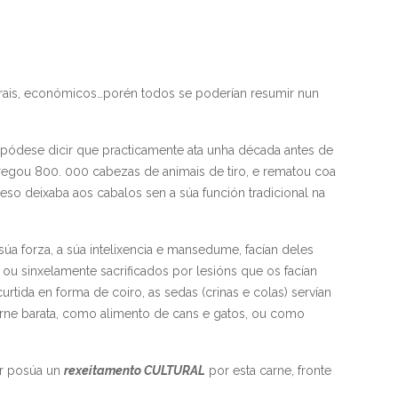
turais, económicos…porén todos se poderían resumir nun
 pódese dicir que practicamente ata unha década antes de
gou 800. 000 cabezas de animais de tiro, e rematou coa
so deixaba aos cabalos sen a súa función tradicional na
a forza, a súa intelixencia e mansedume, facían deles
ou sinxelamente sacrificados por lesións que os facían
rtida en forma de coiro, as sedas (crinas e colas) servían
arne barata, como alimento de cans e gatos, ou como
or posúa un
rexeitamento CULTURAL
por esta carne, fronte