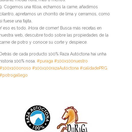
Cogemos una filloa, echamos la carne, añadimos
cilantro, apretamos un chorrito de lima y cerramos, como
si fuese una fajita.
Y eso es todo. ¡Hora de comer! Busca más recetas en
nuestra web, descubre todo sobre las propiedades de la
carne de potro y conoce su corte y despiece.
Detrás de cada producto 100% Raza Autóctona hai unha
historia 100% nosa.
#puraga
#100x100nuestro
#100x100onoso
#100x100razaAutóctona
#calidadePRG
#potrogallego