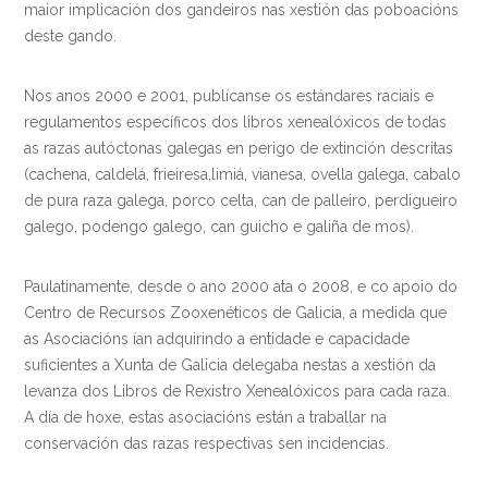
maior implicación dos gandeiros nas xestión das poboacións
deste gando.
Nos anos 2000 e 2001, publícanse os estándares raciais e
regulamentos específicos dos libros xenealóxicos de todas
as razas autóctonas galegas en perigo de extinción descritas
(cachena, caldelá, frieiresa,limiá, vianesa, ovella galega, cabalo
de pura raza galega, porco celta, can de palleiro, perdigueiro
galego, podengo galego, can guicho e galiña de mos).
Paulatinamente, desde o ano 2000 ata o 2008, e co apoio do
Centro de Recursos Zooxenéticos de Galicia, a medida que
as Asociacións ían adquirindo a entidade e capacidade
suficientes a Xunta de Galicia delegaba nestas a xestión da
levanza dos Libros de Rexistro Xenealóxicos para cada raza.
A día de hoxe, estas asociacións están a traballar na
conservación das razas respectivas sen incidencias.