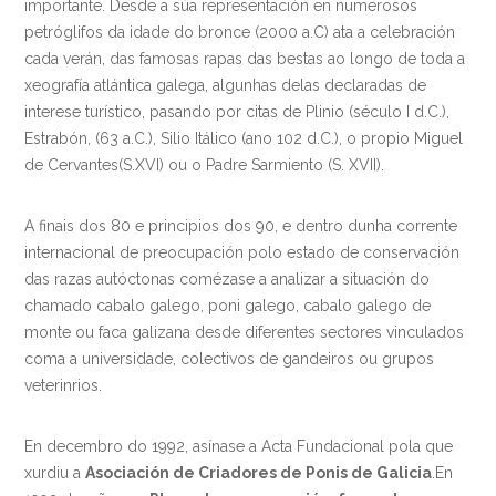
importante. Desde a súa representación en numerosos
petróglifos da idade do bronce (2000 a.C) ata a celebración
cada verán, das famosas rapas das bestas ao longo de toda a
xeografía atlántica galega, algunhas delas declaradas de
interese turístico, pasando por citas de Plinio (século I d.C.),
Estrabón, (63 a.C.), Silio Itálico (ano 102 d.C.), o propio Miguel
de Cervantes(S.XVI) ou o Padre Sarmiento (S. XVII).
A finais dos 80 e principios dos 90, e dentro dunha corrente
internacional de preocupación polo estado de conservación
das razas autóctonas comézase a analizar a situación do
chamado cabalo galego, poni galego, cabalo galego de
monte ou faca galizana desde diferentes sectores vinculados
coma a universidade, colectivos de gandeiros ou grupos
veterinrios.
En decembro do 1992, asínase a Acta Fundacional pola que
xurdiu a
Asociación de Criadores de Ponis de Galicia
.En