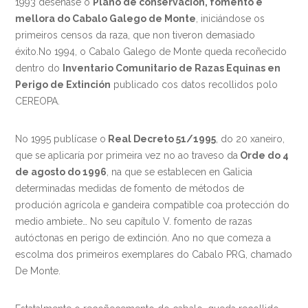
1993 deseñase o
Plano de conservación, fomento e
mellora do Cabalo Galego de Monte
, iniciándose os
primeiros censos da raza, que non tiveron demasiado
éxito.No 1994, o Cabalo Galego de Monte queda recoñecido
dentro do
Inventario Comunitario de Razas Equinas en
Perigo de Extinción
publicado cos datos recollidos polo
CEREOPA.
No 1995 publícase o
Real Decreto 51/1995
, do 20 xaneiro,
que se aplicaría por primeira vez no ao traveso da
Orde do 4
de agosto do 1996
, na que se establecen en Galicia
determinadas medidas de fomento de métodos de
produción agrícola e gandeira compatible coa protección do
medio ambiete… No seu capítulo V. fomento de razas
autóctonas en perigo de extinción. Ano no que comeza a
escolma dos primeiros exemplares do Cabalo PRG, chamado
De Monte.