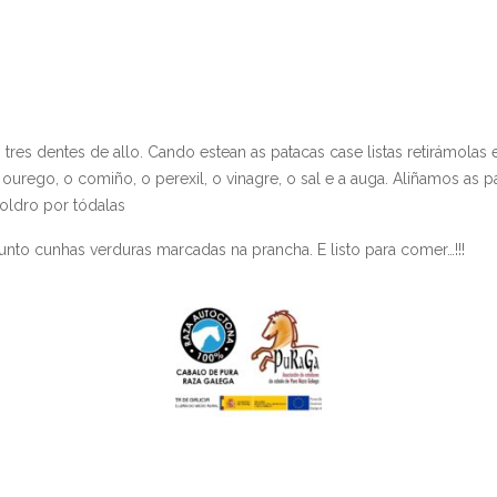
es dentes de allo. Cando estean as patacas case listas retirámolas 
urego, o comiño, o perexil, o vinagre, o sal e a auga. Aliñamos as p
oldro por tódalas
nto cunhas verduras marcadas na prancha. E listo para comer…!!!