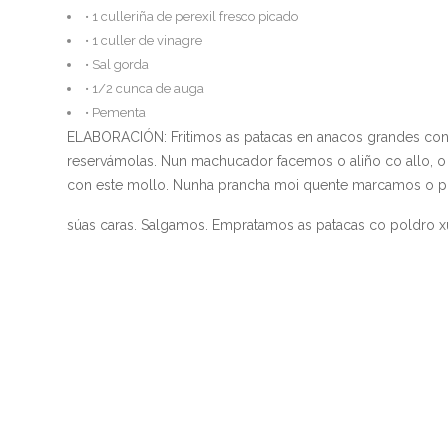
• 1 culleriña de perexil fresco picado
• 1 culler de vinagre
• Sal gorda
• 1/2 cunca de auga
• Pementa
ELABORACIÓN: Fritimos as patacas en anacos grandes con tr
reservámolas. Nun machucador facemos o aliño co allo, o o
con este mollo. Nunha prancha moi quente marcamos o p
súas caras. Salgamos. Empratamos as patacas co poldro xu