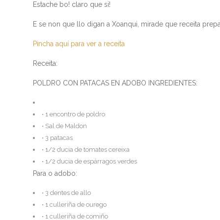
Estache bo! claro que si!
E se non que llo digan a Xoanqui, mirade que receita pre
Pincha aquí para ver a receita
Receita:
POLDRO CON PATACAS EN ADOBO INGREDIENTES:
• 1 encontro de poldro
• Sal de Maldon
• 3 patacas
• 1/2 ducia de tomates cereixa
• 1/2 ducia de espárragos verdes
Para o adobo:
• 3 dentes de allo
• 1 culleriña de ourego
• 1 culleriña de comiño