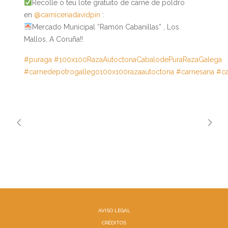
Recolle o teu lote gratuito de carne de poldro
en
@carniceriadavidpin
:
Mercado Municipal “Ramón Cabanillas” , Los
Mallos. A Coruña!!
#puraga
#100x100RazaAutoctonaCabalodePuraRazaGalega
#carnedepotrogallego100x100razaautoctona
#carnesana
#ca
AVISO LEGAL
CRÉDITOS