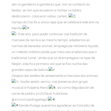
sen os gandeiros e gandeiras que, non só xuntaron ás
bestas, se non que axudaron a montar os toldos,
desbrozaron, colocaron vallas, carteis…
Campo do Oso foi a única rapa que se celebrará este ano na
Mariña.
Este ano, para poder continuar coa tradición de
marcaxe da recría e ao mesmo tempo, adaptarnos ás
normas de benestar animal, empregouse nitróxeno líquido,
un método indoloro aínda que máis caro e laborioso que o
tradicional lume… aínda que xa se empregara na rapa de
Neipín, esta foi a primeira vez que se fixo nunha das
grandes rapas de Galicia.
Despois das tarefas de saneamento e marcaxe dos animais
, houbo sesión vermú, coa presenza dun grupo
musical e Pulpería Mario
, así como degustación de
carne de poldro 100% Raza Autóctona
@100x100potrogallego
Dende Puraga queremos agradecer ao Concello de