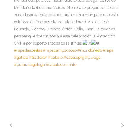
Mondoñedo pola sua inestimable axuda, aos gandeiros de
Mondoñedo (Luciano, Moisés, Alba…) que prepararon toda a
zona desbrozando e colaboraron man a man para que esta
celebración fose posible, aos aloitadores ( Moisés, José
Eduardo, Ricardo, Luciano, Antón, Félix, Juan…) a todas as
persoas que fixeron posible esta celebración, a Protección
Civil, e por suposto a todos os asistintes!
#rapadasbestas
#rapacampodooso
#mondoñedo
#rapa
#galicia
#tradicion
#cabalo
#cabaloprg
#puraga
#purarazagalega
#cabalodomonte